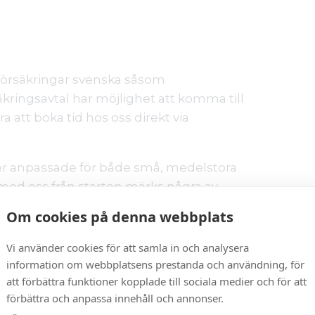
dsförsäkringar svenska såsom
kringsavtal har möjlighet att komma till
a att boka tid hos oss direkt via
er anpassade för både små, medelstora
 med oss från starten märks några av
Om cookies på denna webbplats
l och konferensanläggningar i Stockholms
Vi använder cookies för att samla in och analysera
hotellets gäster, svenska såsom
information om webbplatsens prestanda och användning, för
gen eller hembesök till gästens
att förbättra funktioner kopplade till sociala medier och för att
orn erbjuder vi även hembesök jourtid alla
förbättra och anpassa innehåll och annonser.
7 00 (alla dagar kl. 08-19)