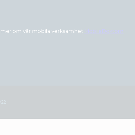
Läs mer om vår mobila verksamhet
MobilaDoktorn
922