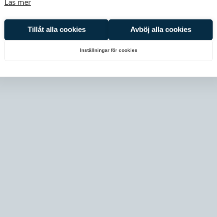
Läs mer
er där vi erbjuder läkarbesök, intyg,
Tillåt alla cookies
Avböj alla cookies
. Du kan även boka tid hos
barnläkare.
Inställningar för cookies