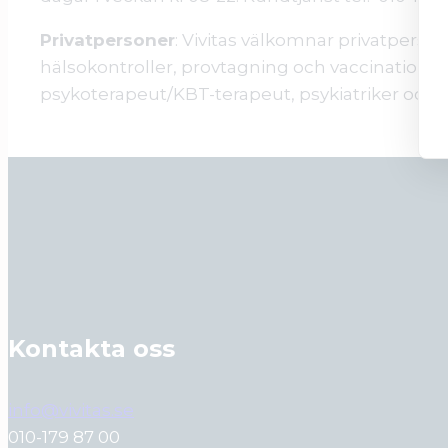
Privatpersoner
: Vivitas välkomnar privatperson
hälsokontroller, provtagning och vaccinationer
psykoterapeut/KBT-terapeut, psykiatriker och 
Kontakta oss
info@vivitas.se
010-179 87 00