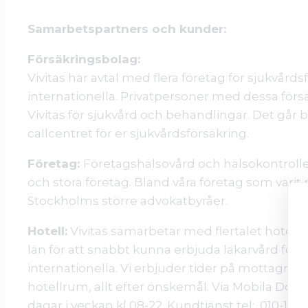
Samarbetspartners och kunder:
Försäkringsbolag:
Vivitas har avtal med flera företag för sjukvår
internationella. Privatpersoner med dessa försä
Vivitas för sjukvård och behandlingar. Det går br
callcentret för er sjukvårdsförsäkring.
Företag:
Företagshälsovård och hälsokontroll
och stora företag. Bland våra företag som varit
Stockholms större advokatbyråer.
Hotell:
Vivitas samarbetar med flertalet hotel
län för att snabbt kunna erbjuda läkarvård för 
internationella. Vi erbjuder tider på mottagnin
hotellrum, allt efter önskemål. Via Mobila Dokt
dagar i veckan kl 08-22. Kundtjänst tel: 010-179 8