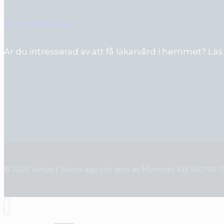
Integritetspolicy
Är du intresserad av att få läkarvård i hemmet? 
© 2026 Vivitas | Vivitas ägs och drivs av Mymedic AB,
556798-1