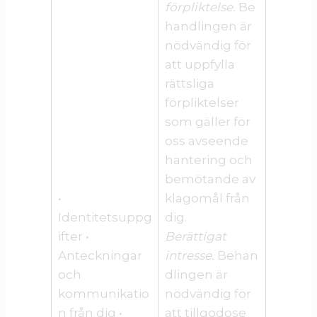
förpliktelse.
Be
handlingen är
nödvändig för
att uppfylla
rättsliga
förpliktelser
som gäller för
oss avseende
hantering och
bemötande av
•
klagomål från
Identitetsuppg
dig.
ifter •
Berättigat
Anteckningar
intresse.
Behan
och
dlingen är
kommunikatio
nödvändig för
n från dig •
att tillgodose