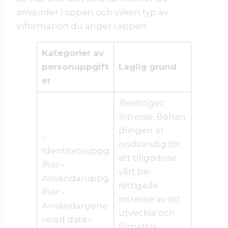
använder i appen och vilken typ av
information du anger i appen.
Kategorier av
personuppgift
Laglig grund
er
Berättigat
intresse.
Behan
dlingen är
•
nödvändig för
Identitetsuppg
att tillgodose
ifter •
vårt be­
Användaruppg
rättigade
ifter •
intresse av att
Användargene
utveckla och
rerad data •
förbättra