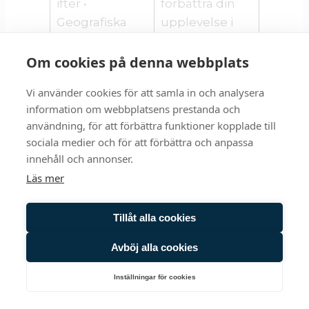
ifter •
förbättra din
Geografiska
upplevelse i
uppgifter
appen och ge
dig
Om cookies på denna webbplats
skräddarsytt
Vi använder cookies för att samla in och analysera
innehåll.
information om webbplatsens prestanda och
användning, för att förbättra funktioner kopplade till
Bevarandetid
: Dina personuppgifter
sociala medier och för att förbättra och anpassa
bevaras för detta ändamål tillsvidare eller
innehåll och annonser.
tills du väljer att ta bort ditt konto.
Läs mer
Hantera och bemöta rättsliga krav
Tillåt alla cookies
I syfte att hantera och bemöta rättsliga krav,
Avböj alla cookies
t.ex. i samband med en tvist eller en
rättsprocess, måste vi i förekommande fall
Inställningar för cookies
behandla dina personuppgifter.