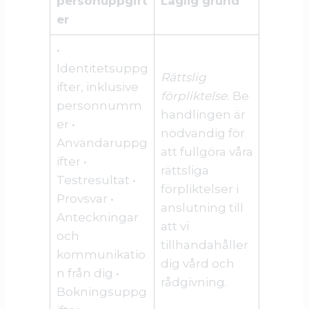
personuppgift
Laglig grund
er
•
Identitetsuppg
Rättslig
ifter, inklusive
förpliktelse.
Be
personnumm
handlingen är
er •
nödvändig för
Användaruppg
att fullgöra våra
ifter •
rättsliga
Testresultat •
förpliktelser i
Provsvar •
anslutning till
Anteckningar
att vi
och
tillhandahåller
kommunikatio
dig vård och
n från dig •
rådgivning.
Bokningsuppg