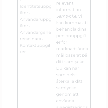
relevant
Identitetsuppg
information.
ifter •
Samtycke.
Vi
Användaruppg
kan komma att
ifter •
behandla dina
Användargene
personuppgift
rerad data •
er för
Kontaktuppgif
marknadsända
ter
mål baserat på
ditt samtycke.
Du kan när
som helst
återkalla ditt
samtycke
genom att
använda
avregistrerings